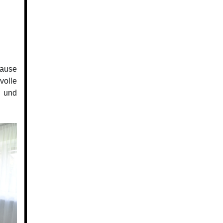
ause
volle
t und