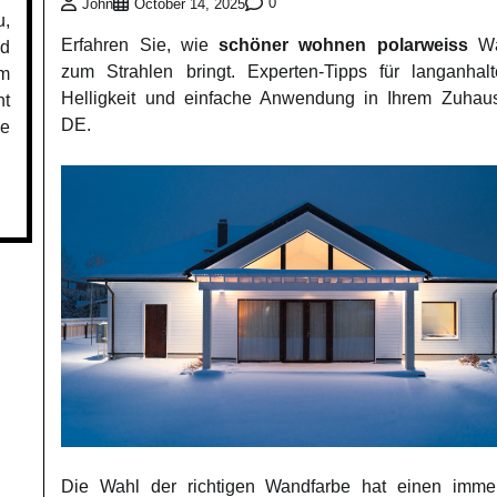
0
John
October 14, 2025
u,
Erfahren Sie, wie
schöner wohnen polarweiss
Wä
nd
zum Strahlen bringt. Experten-Tipps für langanhal
em
Helligkeit und einfache Anwendung in Ihrem Zuhau
nt
DE.
he
Die Wahl der richtigen Wandfarbe hat einen imm