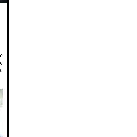
e
le
nd