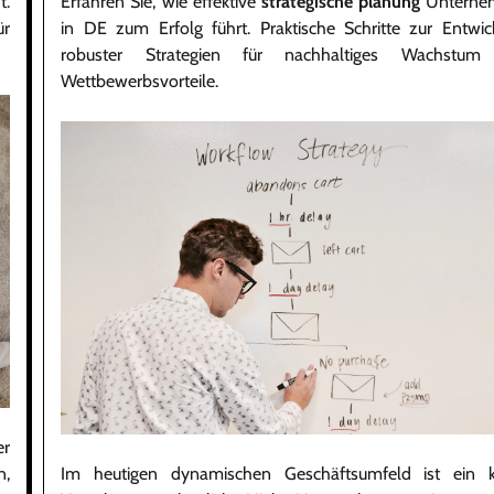
Erfahren Sie, wie effektive
strategische planung
Unterne
t.
in DE zum Erfolg führt. Praktische Schritte zur Entwic
ür
robuster Strategien für nachhaltiges Wachstum
Wettbewerbsvorteile.
er
Im heutigen dynamischen Geschäftsumfeld ist ein k
n,