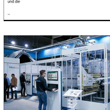
und die
…