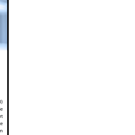
I)
ie
rt
te
em