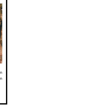
an
en