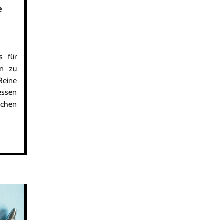
e
s für
en zu
Reine
essen
schen