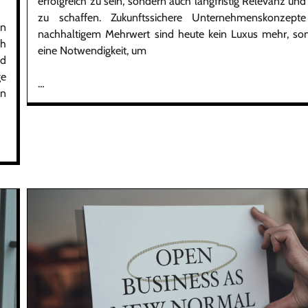
erfolgreich zu sein, sondern auch langfristig Relevanz und
zu schaffen. Zukunftssichere Unternehmenskonzept
en
nachhaltigem Mehrwert sind heute kein Luxus mehr, so
ch
eine Notwendigkeit, um
nd
ge
…
en