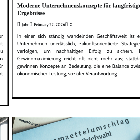
Moderne Unternehmenskonzepte für langfristig
Ergebnisse
John
February 22, 2026
0
or
In einer sich ständig wandelnden Geschäftswelt ist e
it
Unternehmen unerlässlich, zukunftsorientierte Strategi
zu
verfolgen, um nachhaltigen Erfolg zu sichern. 
in
Gewinnmaximierung reicht oft nicht mehr aus; stattd
ür
gewinnen Konzepte an Bedeutung, die eine Balance zwi
rt
ökonomischer Leistung, sozialer Verantwortung
…