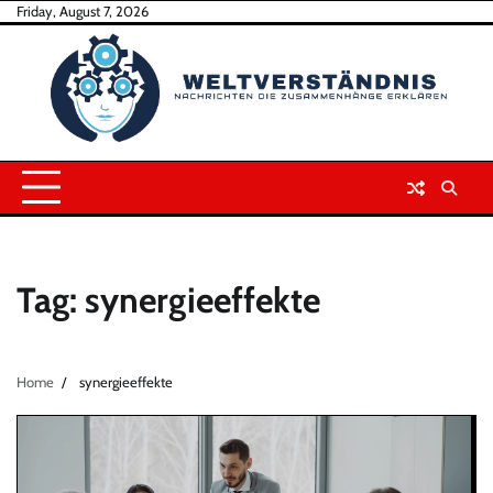
Skip
Friday, August 7, 2026
to
content
Tag:
synergieeffekte
Home
synergieeffekte