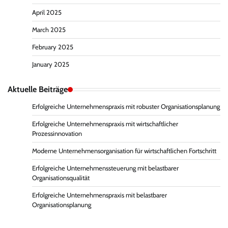
April 2025
March 2025
February 2025
January 2025
Aktuelle Beiträge
Erfolgreiche Unternehmenspraxis mit robuster Organisationsplanung
Erfolgreiche Unternehmenspraxis mit wirtschaftlicher
Prozessinnovation
Moderne Unternehmensorganisation für wirtschaftlichen Fortschritt
Erfolgreiche Unternehmenssteuerung mit belastbarer
Organisationsqualität
Erfolgreiche Unternehmenspraxis mit belastbarer
Organisationsplanung