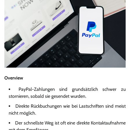
Overview
PayPal-Zahlungen sind grundsätzlich schwer zu
stornieren, sobald sie gesendet wurden.
Direkte Rückbuchungen wie bei Lastschriften sind meist
nicht möglich.
Der schnellste Weg ist oft eine direkte Kontaktaufnahme
mit dem Empfänger.