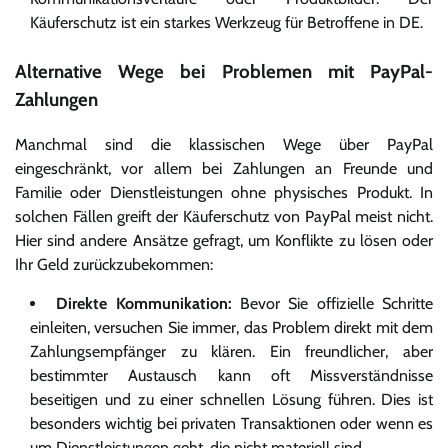
Käuferschutz ist ein starkes Werkzeug für Betroffene in DE.
Alternative Wege bei Problemen mit PayPal-
Zahlungen
Manchmal sind die klassischen Wege über PayPal
eingeschränkt, vor allem bei Zahlungen an Freunde und
Familie oder Dienstleistungen ohne physisches Produkt. In
solchen Fällen greift der Käuferschutz von PayPal meist nicht.
Hier sind andere Ansätze gefragt, um Konflikte zu lösen oder
Ihr Geld zurückzubekommen:
Direkte Kommunikation:
Bevor Sie offizielle Schritte
einleiten, versuchen Sie immer, das Problem direkt mit dem
Zahlungsempfänger zu klären. Ein freundlicher, aber
bestimmter Austausch kann oft Missverständnisse
beseitigen und zu einer schnellen Lösung führen. Dies ist
besonders wichtig bei privaten Transaktionen oder wenn es
um Dienstleistungen geht, die nicht materiell sind.