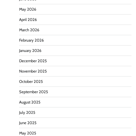
May 2026
April 2026
March 2026
February 2026
January 2026
December 2025
November 2025
October 2025
September 2025
August 2025
July 2025
June 2025
May 2025