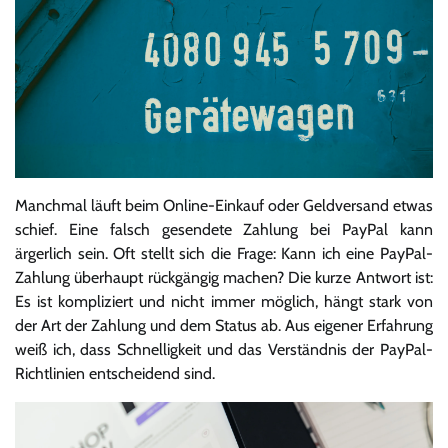
Manchmal läuft beim Online-Einkauf oder Geldversand etwas
schief. Eine falsch gesendete Zahlung bei PayPal kann
ärgerlich sein. Oft stellt sich die Frage: Kann ich eine PayPal-
Zahlung überhaupt rückgängig machen? Die kurze Antwort ist:
Es ist kompliziert und nicht immer möglich, hängt stark von
der Art der Zahlung und dem Status ab. Aus eigener Erfahrung
weiß ich, dass Schnelligkeit und das Verständnis der PayPal-
Richtlinien entscheidend sind.