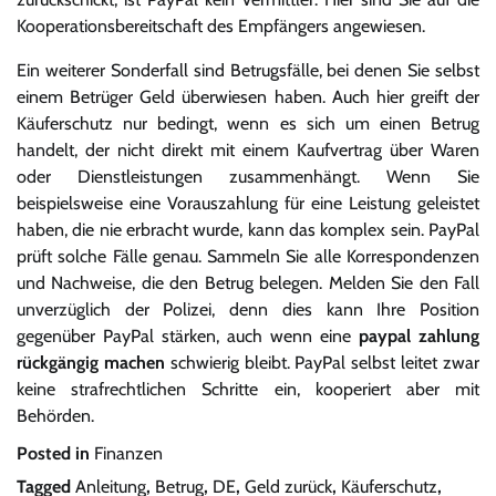
Kooperationsbereitschaft des Empfängers angewiesen.
Ein weiterer Sonderfall sind Betrugsfälle, bei denen Sie selbst
einem Betrüger Geld überwiesen haben. Auch hier greift der
Käuferschutz nur bedingt, wenn es sich um einen Betrug
handelt, der nicht direkt mit einem Kaufvertrag über Waren
oder Dienstleistungen zusammenhängt. Wenn Sie
beispielsweise eine Vorauszahlung für eine Leistung geleistet
haben, die nie erbracht wurde, kann das komplex sein. PayPal
prüft solche Fälle genau. Sammeln Sie alle Korrespondenzen
und Nachweise, die den Betrug belegen. Melden Sie den Fall
unverzüglich der Polizei, denn dies kann Ihre Position
gegenüber PayPal stärken, auch wenn eine
paypal zahlung
rückgängig machen
schwierig bleibt. PayPal selbst leitet zwar
keine strafrechtlichen Schritte ein, kooperiert aber mit
Behörden.
Posted in
Finanzen
Tagged
Anleitung
,
Betrug
,
DE
,
Geld zurück
,
Käuferschutz
,